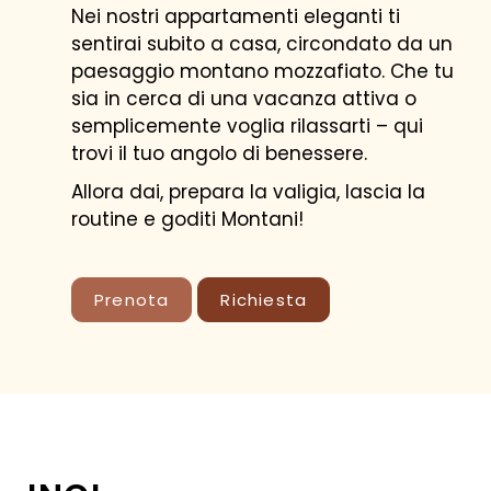
Nei nostri appartamenti eleganti ti
sentirai subito a casa, circondato da un
paesaggio montano mozzafiato. Che tu
sia in cerca di una vacanza attiva o
semplicemente voglia rilassarti – qui
trovi il tuo angolo di benessere.
CALCOLA PREZZO
Allora dai, prepara la valigia, lascia la
MIGLIOR PREZZO GARANTITO
routine e goditi Montani!
Prenota
Richiesta