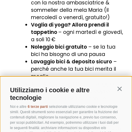
con la nostra ambasciatrice &
sommelier della mela Maria (il
mercoledì o venerdì, gratuito!)
Voglia di yoga? Allora prendi il
tappetino
– ogni martedì e giovedì,
a soli 10 €
Noleggio bici gratuito
– se la tua
bici ha bisogno di una pausa
Lavaggio bici & deposito sicuro
–
perché anche la tua bici merita il
meglio
Alto Adige Guest Pass
– viaggia
Utilizziamo i cookie e altre
Contin
gratis con bus & treno e approfitta
tecnologie
di tanti servizi inclusi, sconti e
vantaggi esclusivi in tutta la
Noi e altre
6 terze parti
selezionate utilizziamo cookie e tecnologie
regione
simili. Questi strumenti sono essenziali per garantire la fruizione dei
contenuti digitali, migliorare la navigazione e, previo tuo consenso,
Relax dopo una giornata all’aria
per scopi pubblicitari. Ad esempio, potremmo utilizzare i tuoi dati per
aperta
– nella nostra area SPA con
le seguenti finalità: archiviare informazioni su dispositivo e/o