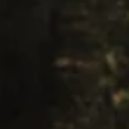
SU DI NOI
OFFERTE
WE ARE FAMILY
LIVING
SERVICE & SPA
SCOPRIRE