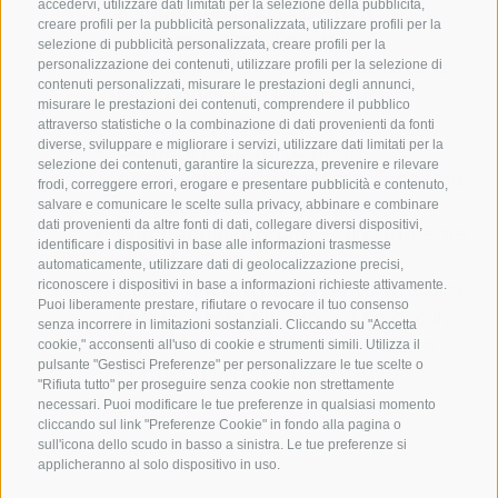
accedervi, utilizzare dati limitati per la selezione della pubblicità,
3 saune, piscina coperta &
creare profili per la pubblicità personalizzata, utilizzare profili per la
idromassaggi all’aperto
selezione di pubblicità personalizzata, creare profili per la
Wi-Fi gratuito in tutta la struttura
–
personalizzazione dei contenuti, utilizzare profili per la selezione di
contenuti personalizzati, misurare le prestazioni degli annunci,
per condividere subito i tuoi
misurare le prestazioni dei contenuti, comprendere il pubblico
momenti preferiti
attraverso statistiche o la combinazione di dati provenienti da fonti
diverse, sviluppare e migliorare i servizi, utilizzare dati limitati per la
Camere & appartamenti
selezione dei contenuti, garantire la sicurezza, prevenire e rilevare
accoglienti
– il tuo rifugio dopo una
frodi, correggere errori, erogare e presentare pubblicità e contenuto,
giornata piena di emozioni
salvare e comunicare le scelte sulla privacy, abbinare e combinare
dati provenienti da altre fonti di dati, collegare diversi dispositivi,
Parcheggio gratuito
– direttamente
identificare i dispositivi in base alle informazioni trasmesse
in loco
automaticamente, utilizzare dati di geolocalizzazione precisi,
Cerchi ancora più avventura? Corsi
riconoscere i dispositivi in base a informazioni richieste attivamente.
Puoi liberamente prestare, rifiutare o revocare il tuo consenso
tecnici e tour guidati
– a piedi o in
senza incorrere in limitazioni sostanziali. Cliccando su "Accetta
bici – prenotabili tramite il nostro
cookie," acconsenti all'uso di cookie e strumenti simili. Utilizza il
pulsante "Gestisci Preferenze" per personalizzare le tue scelte o
partner a un prezzo esclusivo
"Rifiuta tutto" per proseguire senza cookie non strettamente
necessari. Puoi modificare le tue preferenze in qualsiasi momento
cliccando sul link "Preferenze Cookie" in fondo alla pagina o
sull'icona dello scudo in basso a sinistra. Le tue preferenze si
applicheranno al solo dispositivo in uso.