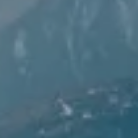
SU DI NOI
OFFERTE
WE ARE FAMILY
LIVING
SERVICE & SPA
SCOPRIRE