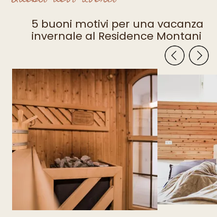
5 buoni motivi per una vacanza
invernale al Residence Montani
T +39 0473 623302
info@residence-montani.com
BUONI
ARRIVO
METEO