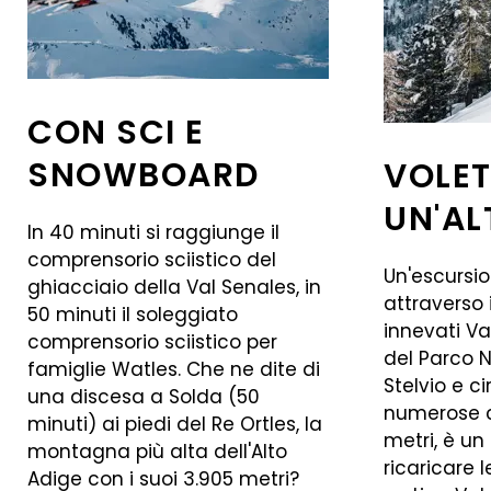
CON SCI E
SNOWBOARD
VOLET
UN'AL
In 40 minuti si raggiunge il
comprensorio sciistico del
Un'escursio
ghiacciaio della Val Senales, in
attraverso i
50 minuti il soleggiato
innevati Va
comprensorio sciistico per
del Parco N
famiglie Watles. Che ne dite di
Stelvio e c
una discesa a Solda (50
numerose c
minuti) ai piedi del Re Ortles, la
metri, è u
montagna più alta dell'Alto
ricaricare l
Adige con i suoi 3.905 metri?