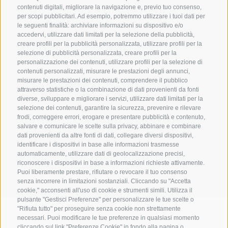
info@residence-montani.com
contenuti digitali, migliorare la navigazione e, previo tuo consenso,
per scopi pubblicitari. Ad esempio, potremmo utilizzare i tuoi dati per
Via Plafat 14-16
le seguenti finalità: archiviare informazioni su dispositivo e/o
accedervi, utilizzare dati limitati per la selezione della pubblicità,
39021 Laces
-
Italia
creare profili per la pubblicità personalizzata, utilizzare profili per la
selezione di pubblicità personalizzata, creare profili per la
personalizzazione dei contenuti, utilizzare profili per la selezione di
contenuti personalizzati, misurare le prestazioni degli annunci,
misurare le prestazioni dei contenuti, comprendere il pubblico
attraverso statistiche o la combinazione di dati provenienti da fonti
diverse, sviluppare e migliorare i servizi, utilizzare dati limitati per la
selezione dei contenuti, garantire la sicurezza, prevenire e rilevare
frodi, correggere errori, erogare e presentare pubblicità e contenuto,
salvare e comunicare le scelte sulla privacy, abbinare e combinare
dati provenienti da altre fonti di dati, collegare diversi dispositivi,
identificare i dispositivi in base alle informazioni trasmesse
automaticamente, utilizzare dati di geolocalizzazione precisi,
riconoscere i dispositivi in base a informazioni richieste attivamente.
Puoi liberamente prestare, rifiutare o revocare il tuo consenso
Meteo
Appartamenti
Best Price
senza incorrere in limitazioni sostanziali. Cliccando su "Accetta
cookie," acconsenti all'uso di cookie e strumenti simili. Utilizza il
pulsante "Gestisci Preferenze" per personalizzare le tue scelte o
"Rifiuta tutto" per proseguire senza cookie non strettamente
necessari. Puoi modificare le tue preferenze in qualsiasi momento
VISUALIZZA PARTNER
cliccando sul link "Preferenze Cookie" in fondo alla pagina o