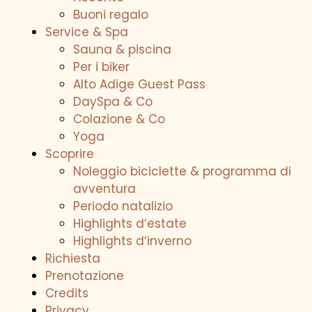
Buoni regalo
Service & Spa
Sauna & piscina
Per i biker
Alto Adige Guest Pass
DaySpa & Co
Colazione & Co
Yoga
Scoprire
Noleggio biciclette & programma di
avventura
Periodo natalizio
Highlights d‘estate
SU DI NOI
Highlights d‘inverno
Richiesta
OFFERTE
Prenotazione
Credits
WE ARE FAMILY
Privacy