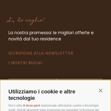
Sì, lo voglio!
La nostra promessa: le migliori offerte e
novità dal tuo residence
ISCRIZIONE ALLA NEWSLETTER
I NOSTRI BUONI
CALCOLA PREZZO
Utilizziamo i cookie e altre
Contin
MIGLIOR PREZZO GARANTITO
tecnologie
T +39 0473 623302
Noi e altre
6 terze parti
selezionate utilizziamo cookie e tecnologie
simili. Questi strumenti sono essenziali per garantire la fruizione dei