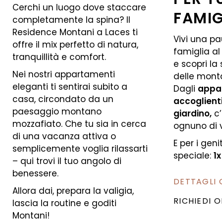
Cerchi un luogo dove staccare
FAMIG
completamente la spina? Il
Residence Montani a Laces ti
Vivi una pa
offre il mix perfetto di natura,
famiglia a
tranquillità e comfort.
e scopri la
Nei nostri appartamenti
delle mont
eleganti ti sentirai subito a
Dagli
appar
casa, circondato da un
accoglient
paesaggio montano
giardino,
c’
mozzafiato. Che tu sia in cerca
ognuno di v
di una vacanza attiva o
E per i geni
semplicemente voglia rilassarti
speciale:
1
– qui trovi il tuo angolo di
benessere.
DETTAGLI 
Allora dai, prepara la valigia,
RICHIEDI 
lascia la routine e goditi
Montani!