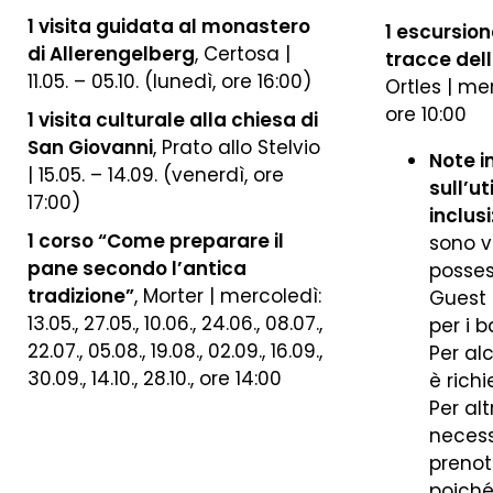
1 visita guidata al monastero
1 escursion
di Allerengelberg
, Certosa |
tracce dell
11.05. – 05.10. (lunedì, ore 16:00)
Ortles | merc
ore 10:00
1 visita culturale alla chiesa di
San Giovanni
, Prato allo Stelvio
Note i
| 15.05. – 14.09. (venerdì, ore
sull’ut
17:00)
inclusi
1 corso “Come preparare il
sono v
pane secondo l’antica
posses
tradizione”
, Morter | mercoledì:
Guest 
13.05., 27.05., 10.06., 24.06., 08.07.,
per i b
22.07., 05.08., 19.08., 02.09., 16.09.,
Per al
30.09., 14.10., 28.10., ore 14:00
è rich
Per alt
necess
T +39 0473 623302
info@residence-montani.com
prenot
poiché