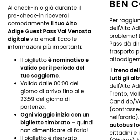
BEN 
Al check-in o già durante il
pre-check-in riceverai
Per raggiun
comodamente
il tuo Alto
dell'Alto A
Adige Guest Pass Val Venosta
problema! L
digitale
via email. Ecco le
Pass dà diri
informazioni più importanti:
trasporto p
altoadigemo
Il biglietto
è nominativo e
valido per il periodo del
Il
treno del
tuo soggiorno
.
t
utti gli alt
Valido dalle 00:00 del
dell'Alto A
giorno di arrivo fino alle
Trento, Ma
23:59 del giorno di
Candido/V
partenza.
(contrasse
Ogni viaggio inizia con un
nell'orario)
biglietto timbrato
– quindi
autobus lo
non dimenticare di farlo!
cittadini e 
Il biglietto è riservato