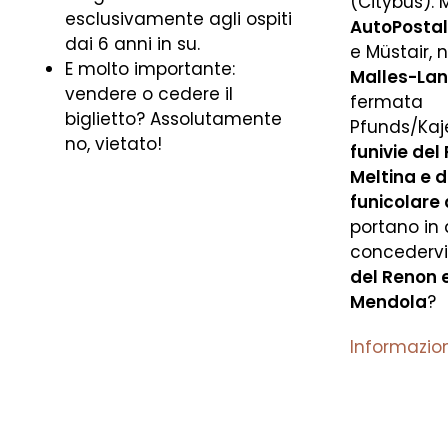
(Citybus).
esclusivamente agli ospiti
AutoPostal
dai 6 anni in su.
e Müstair,
E molto importante:
Malles-La
vendere o cedere il
fermata
biglietto? Assolutamente
Pfunds/Kaj
no, vietato!
funivie del 
Meltina e d
funicolare
portano in 
concedervi
del Renon e
Mendola
?
Informazioni