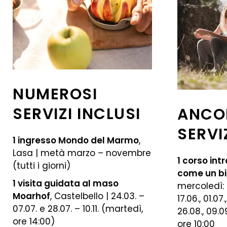
NUMEROSI
SERVIZI INCLUSI
ANCO
SERVI
1 ingresso Mondo del Marmo
,
Lasa | metà marzo – novembre
1 corso int
(tutti i giorni)
come un bi
1 visita guidata al maso
mercoledì: 0
Moarhof
, Castelbello | 24.03. –
17.06., 01.07.,
07.07. e 28.07. – 10.11. (martedì,
26.08., 09.09.
ore 14:00)
ore 10:00