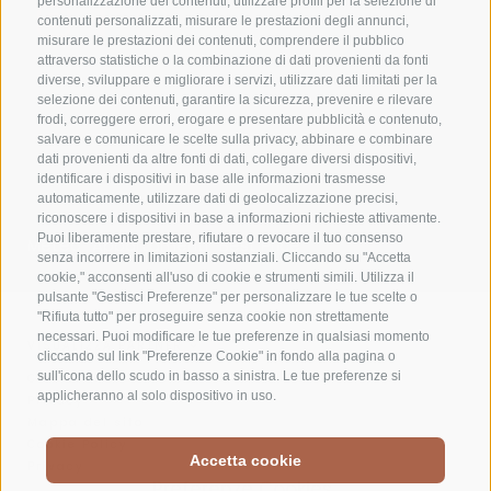
personalizzazione dei contenuti, utilizzare profili per la selezione di
contenuti personalizzati, misurare le prestazioni degli annunci,
misurare le prestazioni dei contenuti, comprendere il pubblico
attraverso statistiche o la combinazione di dati provenienti da fonti
diverse, sviluppare e migliorare i servizi, utilizzare dati limitati per la
selezione dei contenuti, garantire la sicurezza, prevenire e rilevare
frodi, correggere errori, erogare e presentare pubblicità e contenuto,
salvare e comunicare le scelte sulla privacy, abbinare e combinare
dati provenienti da altre fonti di dati, collegare diversi dispositivi,
identificare i dispositivi in base alle informazioni trasmesse
automaticamente, utilizzare dati di geolocalizzazione precisi,
riconoscere i dispositivi in base a informazioni richieste attivamente.
Puoi liberamente prestare, rifiutare o revocare il tuo consenso
Meteo
Appartamenti
Best Price
senza incorrere in limitazioni sostanziali. Cliccando su "Accetta
cookie," acconsenti all'uso di cookie e strumenti simili. Utilizza il
pulsante "Gestisci Preferenze" per personalizzare le tue scelte o
"Rifiuta tutto" per proseguire senza cookie non strettamente
necessari. Puoi modificare le tue preferenze in qualsiasi momento
VISUALIZZA PARTNER
cliccando sul link "Preferenze Cookie" in fondo alla pagina o
sull'icona dello scudo in basso a sinistra. Le tue preferenze si
Credits
applicheranno al solo dispositivo in uso.
Privacy
Mappa del sito
Cookie Policy
Accetta cookie
Privacy
Preferenze Cookies