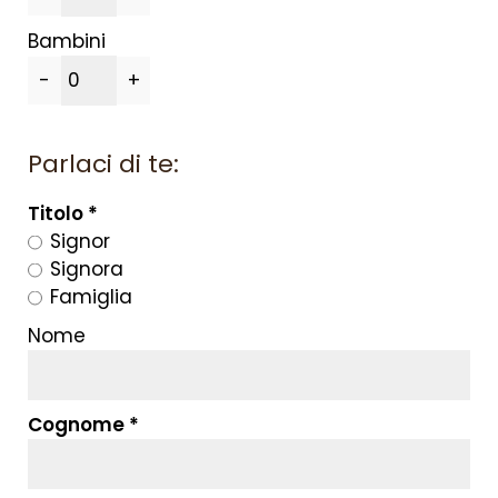
OFFERTE
Bambini
-
+
WE ARE FAMILY
LIVING
Parlaci di te:
SERVICE & SPA
Titolo
Signor
SCOPRIRE
Signora
Famiglia
Nome
Cognome