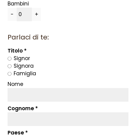
Bambini
OFFERTE
-
+
WE ARE FAMILY
Parlaci di te:
LIVING
Titolo
SERVICE & SPA
Signor
Signora
SCOPRIRE
Famiglia
Nome
Cognome
Paese