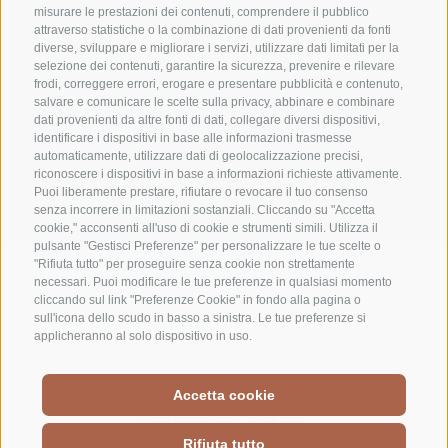
misurare le prestazioni dei contenuti, comprendere il pubblico
attraverso statistiche o la combinazione di dati provenienti da fonti
diverse, sviluppare e migliorare i servizi, utilizzare dati limitati per la
selezione dei contenuti, garantire la sicurezza, prevenire e rilevare
frodi, correggere errori, erogare e presentare pubblicità e contenuto,
salvare e comunicare le scelte sulla privacy, abbinare e combinare
dati provenienti da altre fonti di dati, collegare diversi dispositivi,
identificare i dispositivi in base alle informazioni trasmesse
automaticamente, utilizzare dati di geolocalizzazione precisi,
riconoscere i dispositivi in base a informazioni richieste attivamente.
Puoi liberamente prestare, rifiutare o revocare il tuo consenso
Meteo
Appartamenti
Best Price
senza incorrere in limitazioni sostanziali. Cliccando su "Accetta
cookie," acconsenti all'uso di cookie e strumenti simili. Utilizza il
pulsante "Gestisci Preferenze" per personalizzare le tue scelte o
"Rifiuta tutto" per proseguire senza cookie non strettamente
necessari. Puoi modificare le tue preferenze in qualsiasi momento
VISUALIZZA PARTNER
cliccando sul link "Preferenze Cookie" in fondo alla pagina o
sull'icona dello scudo in basso a sinistra. Le tue preferenze si
Credits
applicheranno al solo dispositivo in uso.
Privacy
Mappa del sito
Cookie Policy
Accetta cookie
Privacy
Preferenze Cookies
T +39 0473 623302
DE.
EN.
Rifiuta tutto
info@residence-montani.com