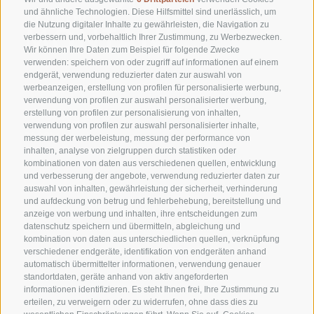
und ähnliche Technologien. Diese Hilfsmittel sind unerlässlich, um
die Nutzung digitaler Inhalte zu gewährleisten, die Navigation zu
verbessern und, vorbehaltlich Ihrer Zustimmung, zu Werbezwecken.
Wir können Ihre Daten zum Beispiel für folgende Zwecke
T +39 0473 623302
verwenden: speichern von oder zugriff auf informationen auf einem
endgerät, verwendung reduzierter daten zur auswahl von
info@residence-montani.com
werbeanzeigen, erstellung von profilen für personalisierte werbung,
verwendung von profilen zur auswahl personalisierter werbung,
erstellung von profilen zur personalisierung von inhalten,
Plafatweg 14-16
verwendung von profilen zur auswahl personalisierter inhalte,
39021 Latsch
-
Italien
messung der werbeleistung, messung der performance von
inhalten, analyse von zielgruppen durch statistiken oder
kombinationen von daten aus verschiedenen quellen, entwicklung
und verbesserung der angebote, verwendung reduzierter daten zur
auswahl von inhalten, gewährleistung der sicherheit, verhinderung
und aufdeckung von betrug und fehlerbehebung, bereitstellung und
anzeige von werbung und inhalten, ihre entscheidungen zum
datenschutz speichern und übermitteln, abgleichung und
kombination von daten aus unterschiedlichen quellen, verknüpfung
verschiedener endgeräte, identifikation von endgeräten anhand
automatisch übermittelter informationen, verwendung genauer
standortdaten, geräte anhand von aktiv angeforderten
informationen identifizieren. Es steht Ihnen frei, Ihre Zustimmung zu
erteilen, zu verweigern oder zu widerrufen, ohne dass dies zu