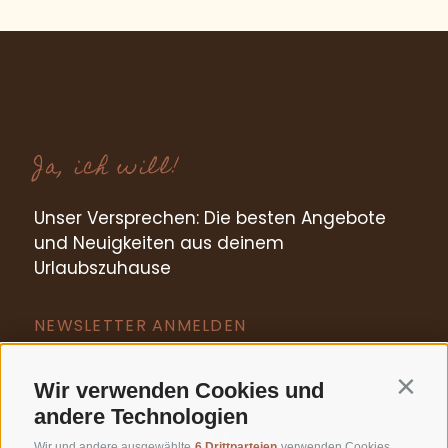
Ja, ich will!
Unser Versprechen: Die besten Angebote
und Neuigkeiten aus deinem
Urlaubszuhause
NEWSLETTER ANMELDEN
UNSERE GUTSCHEINE
Wir verwenden Cookies und
Contin
andere Technologien
Wir und andere ausgewählte
6 Drittparteien
verwenden Cookies