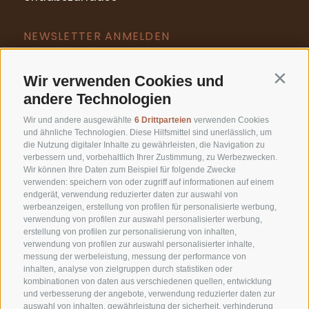
NEWSLETTER ANMELDEN
UNSERE GUTSCHEINE
Wir verwenden Cookies und
Contin
andere Technologien
Wir und andere ausgewählte
6 Drittparteien
verwenden Cookies
und ähnliche Technologien. Diese Hilfsmittel sind unerlässlich, um
die Nutzung digitaler Inhalte zu gewährleisten, die Navigation zu
verbessern und, vorbehaltlich Ihrer Zustimmung, zu Werbezwecken.
Wir können Ihre Daten zum Beispiel für folgende Zwecke
T +39 0473 623302
verwenden: speichern von oder zugriff auf informationen auf einem
endgerät, verwendung reduzierter daten zur auswahl von
info@residence-montani.com
werbeanzeigen, erstellung von profilen für personalisierte werbung,
verwendung von profilen zur auswahl personalisierter werbung,
Plafatweg 14-16
erstellung von profilen zur personalisierung von inhalten,
verwendung von profilen zur auswahl personalisierter inhalte,
39021 Latsch
-
Italien
messung der werbeleistung, messung der performance von
inhalten, analyse von zielgruppen durch statistiken oder
kombinationen von daten aus verschiedenen quellen, entwicklung
und verbesserung der angebote, verwendung reduzierter daten zur
auswahl von inhalten, gewährleistung der sicherheit, verhinderung