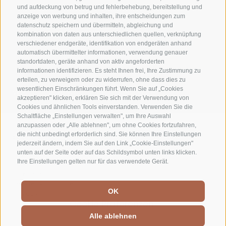
und aufdeckung von betrug und fehlerbehebung, bereitstellung und
anzeige von werbung und inhalten, ihre entscheidungen zum
datenschutz speichern und übermitteln, abgleichung und
kombination von daten aus unterschiedlichen quellen, verknüpfung
verschiedener endgeräte, identifikation von endgeräten anhand
automatisch übermittelter informationen, verwendung genauer
standortdaten, geräte anhand von aktiv angeforderten
informationen identifizieren. Es steht Ihnen frei, Ihre Zustimmung zu
erteilen, zu verweigern oder zu widerrufen, ohne dass dies zu
wesentlichen Einschränkungen führt. Wenn Sie auf „Cookies
Wetter
Ferienwohnungen
Best-Price
akzeptieren" klicken, erklären Sie sich mit der Verwendung von
Cookies und ähnlichen Tools einverstanden. Verwenden Sie die
Schaltfläche „Einstellungen verwalten", um Ihre Auswahl
anzupassen oder „Alle ablehnen", um ohne Cookies fortzufahren,
die nicht unbedingt erforderlich sind. Sie können Ihre Einstellungen
PARTNER EINBLENDEN
jederzeit ändern, indem Sie auf den Link „Cookie-Einstellungen"
unten auf der Seite oder auf das Schildsymbol unten links klicken.
Impressum
Ihre Einstellungen gelten nur für das verwendete Gerät.
Privacy
Sitemap
Cookie-Richtlinie
OK
Privacy
Cookie Präferenzen
T +39 0473 623302
IT.
EN.
Alle ablehnen
info@residence-montani.com