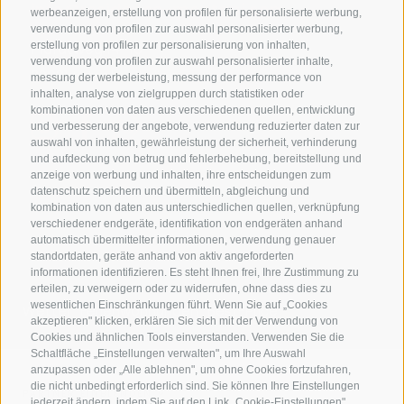
info@residence-montani.com
werbeanzeigen, erstellung von profilen für personalisierte werbung,
verwendung von profilen zur auswahl personalisierter werbung,
Plafatweg 14-16
erstellung von profilen zur personalisierung von inhalten,
verwendung von profilen zur auswahl personalisierter inhalte,
39021 Latsch
-
Italien
messung der werbeleistung, messung der performance von
inhalten, analyse von zielgruppen durch statistiken oder
kombinationen von daten aus verschiedenen quellen, entwicklung
und verbesserung der angebote, verwendung reduzierter daten zur
auswahl von inhalten, gewährleistung der sicherheit, verhinderung
und aufdeckung von betrug und fehlerbehebung, bereitstellung und
anzeige von werbung und inhalten, ihre entscheidungen zum
datenschutz speichern und übermitteln, abgleichung und
kombination von daten aus unterschiedlichen quellen, verknüpfung
verschiedener endgeräte, identifikation von endgeräten anhand
automatisch übermittelter informationen, verwendung genauer
standortdaten, geräte anhand von aktiv angeforderten
informationen identifizieren. Es steht Ihnen frei, Ihre Zustimmung zu
erteilen, zu verweigern oder zu widerrufen, ohne dass dies zu
wesentlichen Einschränkungen führt. Wenn Sie auf „Cookies
Wetter
Ferienwohnungen
Best-Price
akzeptieren" klicken, erklären Sie sich mit der Verwendung von
Cookies und ähnlichen Tools einverstanden. Verwenden Sie die
Schaltfläche „Einstellungen verwalten", um Ihre Auswahl
anzupassen oder „Alle ablehnen", um ohne Cookies fortzufahren,
die nicht unbedingt erforderlich sind. Sie können Ihre Einstellungen
PARTNER EINBLENDEN
jederzeit ändern, indem Sie auf den Link „Cookie-Einstellungen"