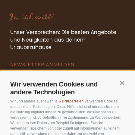
Ja, ich will!
Unser Versprechen: Die besten Angebote
und Neuigkeiten aus deinem
Urlaubszuhause
NEWSLETTER ANMELDEN
UNSERE GUTSCHEINE
Wir verwenden Cookies und
Contin
andere Technologien
PREIS BERECHNEN
Wir und andere ausgewählte
6 Drittparteien
verwenden Cookies
und ähnliche Technologien. Diese Hilfsmittel sind unerlässlich, um
die Nutzung digitaler Inhalte zu gewährleisten, die Navigation zu
BEST-PREIS-GARANTIE
verbessern und, vorbehaltlich Ihrer Zustimmung, zu Werbezwecken.
Wir können Ihre Daten zum Beispiel für folgende Zwecke
T +39 0473 623302
verwenden: speichern von oder zugriff auf informationen auf einem
endgerät, verwendung reduzierter daten zur auswahl von