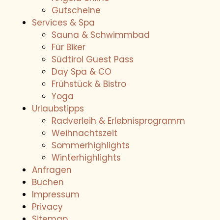
Gutscheine
Services & Spa
Sauna & Schwimmbad
Für Biker
Südtirol Guest Pass
Day Spa & CO
Frühstück & Bistro
Yoga
Urlaubstipps
Radverleih & Erlebnisprogramm
Weihnachtszeit
Sommerhighlights
Winterhighlights
ÜBER UNS
Anfragen
Buchen
ANGEBOTE
Impressum
Privacy
WE ARE FAMILY
Sitemap