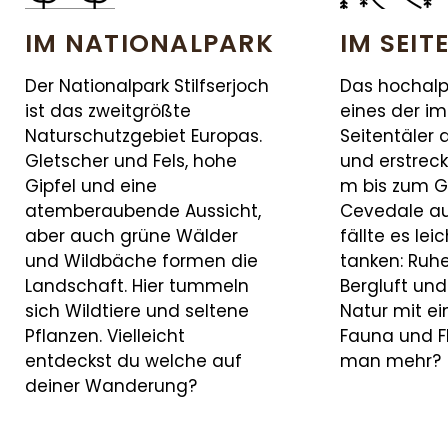
IM NATIONALPARK
IM SEIT
Der Nationalpark Stilfserjoch
Das hochalpi
ist das zweitgrößte
eines der i
Naturschutzgebiet Europas.
Seitentäler
Gletscher und Fels, hohe
und erstreck
Gipfel und eine
m bis zum G
atemberaubende Aussicht,
Cevedale auf
aber auch grüne Wälder
fällte es lei
und Wildbäche formen die
tanken: Ruh
Landschaft. Hier tummeln
Bergluft und
sich Wildtiere und seltene
Natur mit ei
Pflanzen. Vielleicht
Fauna und Fl
entdeckst du welche auf
man mehr?
deiner Wanderung?