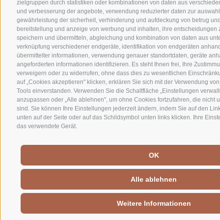
zielgruppen durch statistiken oder kombinationen von daten aus verschiede
und verbesserung der angebote, verwendung reduzierter daten zur auswahl 
UNSERE GUTSCHEINE
gewährleistung der sicherheit, verhinderung und aufdeckung von betrug un
bereitstellung und anzeige von werbung und inhalten, ihre entscheidungen
speichern und übermitteln, abgleichung und kombination von daten aus unte
verknüpfung verschiedener endgeräte, identifikation von endgeräten anhan
übermittelter informationen, verwendung genauer standortdaten, geräte anh
angeforderten informationen identifizieren. Es steht Ihnen frei, Ihre Zustimmu
verweigern oder zu widerrufen, ohne dass dies zu wesentlichen Einschränk
auf „Cookies akzeptieren" klicken, erklären Sie sich mit der Verwendung vo
Tools einverstanden. Verwenden Sie die Schaltfläche „Einstellungen verwal
anzupassen oder „Alle ablehnen", um ohne Cookies fortzufahren, die nicht u
T +39 0473 623302
sind. Sie können Ihre Einstellungen jederzeit ändern, indem Sie auf den Lin
info@residence-montani.com
unten auf der Seite oder auf das Schildsymbol unten links klicken. Ihre Einst
das verwendete Gerät.
Plafatweg 14-16
39021 Latsch
-
Italien
OK
Alle ablehnen
Weitere Informationen