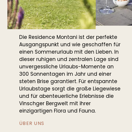
Die Residence Montani ist der perfekte
Ausgangspunkt und wie geschaffen für
T +39 0473 623302
einen Sommerurlaub mit den Lieben. In
info@residence-montani.com
dieser ruhigen und zentralen Lage sind
unvergessliche Urlaubs-Momente an
300 Sonnentagen im Jahr und einer
GUTSCHEINE
ANREISE
WETTER
steten Brise garantiert. Für entspannte
Urlaubstage sorgt die große Liegewiese
und für abenteuerliche Erlebnisse die
Vinschger Bergwelt mit ihrer
einzigartigen Flora und Fauna.
ÜBER UNS