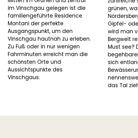
Mitten im Grünen und zentral
zahlreiche
im Vinschgau gelegen ist die
grünen, wa
familiengeführte Residence
Nördersber
Montani der perfekte
Gipfel- od
Ausgangspunkt, um den
wird man v
Vinschgau hautnah zu erleben.
Bergwelt re
Zu Fuß oder in nur wenigen
Must see? 
Fahrminuten erreicht man die
begehbare
schönsten Orte und
sich entlan
Aussichtspunkte des
Bewässeru
Vinschgaus.
nennenswer
das Tal zie