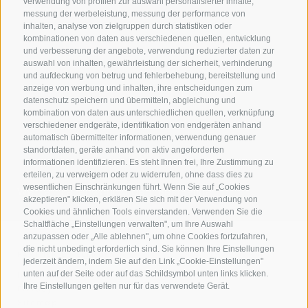
verwendung von profilen zur auswahl personalisierter inhalte,
39021 Latsch
-
Italien
messung der werbeleistung, messung der performance von
inhalten, analyse von zielgruppen durch statistiken oder
kombinationen von daten aus verschiedenen quellen, entwicklung
und verbesserung der angebote, verwendung reduzierter daten zur
auswahl von inhalten, gewährleistung der sicherheit, verhinderung
und aufdeckung von betrug und fehlerbehebung, bereitstellung und
anzeige von werbung und inhalten, ihre entscheidungen zum
datenschutz speichern und übermitteln, abgleichung und
kombination von daten aus unterschiedlichen quellen, verknüpfung
verschiedener endgeräte, identifikation von endgeräten anhand
automatisch übermittelter informationen, verwendung genauer
standortdaten, geräte anhand von aktiv angeforderten
informationen identifizieren. Es steht Ihnen frei, Ihre Zustimmung zu
erteilen, zu verweigern oder zu widerrufen, ohne dass dies zu
wesentlichen Einschränkungen führt. Wenn Sie auf „Cookies
Wetter
Ferienwohnungen
Best-Price
akzeptieren" klicken, erklären Sie sich mit der Verwendung von
Cookies und ähnlichen Tools einverstanden. Verwenden Sie die
Schaltfläche „Einstellungen verwalten", um Ihre Auswahl
anzupassen oder „Alle ablehnen", um ohne Cookies fortzufahren,
die nicht unbedingt erforderlich sind. Sie können Ihre Einstellungen
PARTNER EINBLENDEN
jederzeit ändern, indem Sie auf den Link „Cookie-Einstellungen"
unten auf der Seite oder auf das Schildsymbol unten links klicken.
Impressum
Ihre Einstellungen gelten nur für das verwendete Gerät.
Privacy
Sitemap