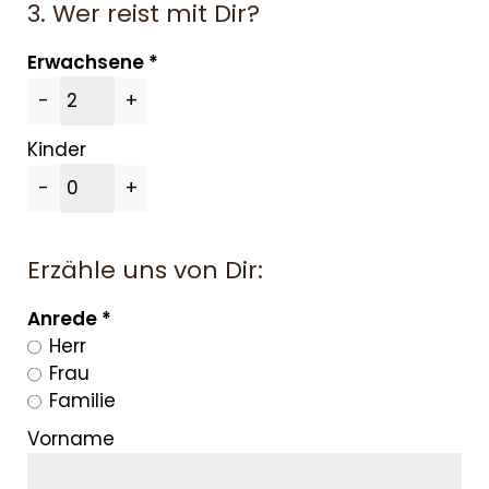
3. Wer reist mit Dir?
ÜBER UNS
Erwachsene
-
+
ANGEBOTE
Kinder
WE ARE FAMILY
-
+
WOHNEN
SERVICES & SPA
Erzähle uns von Dir:
Anrede
URLAUBSTIPPS
Herr
Frau
Familie
Vorname