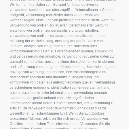
Wir können Ihre Daten zum Beispiel für folgende Zwecke
T +39 0473 623302
verwenden: speichern von oder zugriff auf informationen auf einem
endgerät, verwendung reduzierter daten zur auswahl von
info@residence-montani.com
werbeanzeigen, erstellung von profilen für personalisierte werbung,
verwendung von profilen zur auswahl personalisierter werbung,
erstellung von profilen zur personalisierung von inhalten,
Plafatweg 14-16
verwendung von profilen zur auswahl personalisierter inhalte,
39021 Latsch
-
Italien
messung der werbeleistung, messung der performance von
inhalten, analyse von zielgruppen durch statistiken oder
kombinationen von daten aus verschiedenen quellen, entwicklung
und verbesserung der angebote, verwendung reduzierter daten zur
auswahl von inhalten, gewährleistung der sicherheit, verhinderung
und aufdeckung von betrug und fehlerbehebung, bereitstellung und
anzeige von werbung und inhalten, ihre entscheidungen zum
datenschutz speichern und übermitteln, abgleichung und
kombination von daten aus unterschiedlichen quellen, verknüpfung
verschiedener endgeräte, identifikation von endgeräten anhand
automatisch übermittelter informationen, verwendung genauer
standortdaten, geräte anhand von aktiv angeforderten
informationen identifizieren. Es steht Ihnen frei, Ihre Zustimmung zu
erteilen, zu verweigern oder zu widerrufen, ohne dass dies zu
wesentlichen Einschränkungen führt. Wenn Sie auf „Cookies
Wetter
Ferienwohnungen
Best-Price
akzeptieren" klicken, erklären Sie sich mit der Verwendung von
Cookies und ähnlichen Tools einverstanden. Verwenden Sie die