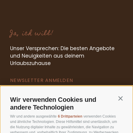
Ja, ich will!
Unser Versprechen: Die besten Angebote
und Neuigkeiten aus deinem
Urlaubszuhause
NEWSLETTER ANMELDEN
UNSERE GUTSCHEINE
Wir verwenden Cookies und
Contin
andere Technologien
Wir und andere ausgewählte
6 Drittparteien
verwenden Cookies
und ähnliche Technologien. Diese Hilfsmittel sind unerlässlich, um
die Nutzung digitaler Inhalte zu gewährleisten, die Navigation zu
verbessern und, vorbehaltlich Ihrer Zustimmung, zu Werbezwecken.