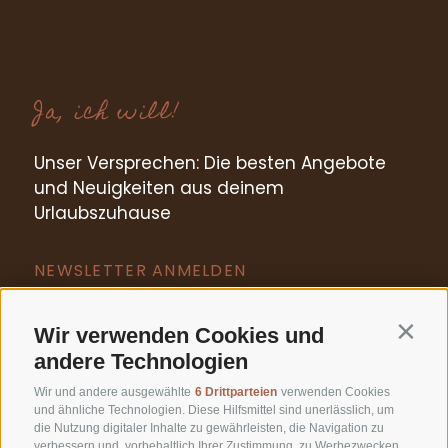
Ja, ich will!
Unser Versprechen: Die besten Angebote
und Neuigkeiten aus deinem
Urlaubszuhause
NEWSLETTER ANMELDEN
UNSERE GUTSCHEINE
Wir verwenden Cookies und
Contin
andere Technologien
Wir und andere ausgewählte
6 Drittparteien
verwenden Cookies
und ähnliche Technologien. Diese Hilfsmittel sind unerlässlich, um
die Nutzung digitaler Inhalte zu gewährleisten, die Navigation zu
verbessern und, vorbehaltlich Ihrer Zustimmung, zu Werbezwecken.