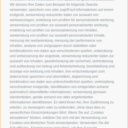
Wir können Ihre Daten zum Beispiel für folgende Zwecke
T +39 0473 623302
verwenden: speichern von oder zugriff auf informationen auf einem
endgerät, verwendung reduzierter daten zur auswahl von
info@residence-montani.com
werbeanzeigen, erstellung von profilen für personalisierte werbung,
verwendung von profilen zur auswahl personalisierter werbung,
erstellung von profilen zur personalisierung von inhalten,
Plafatweg 14-16
verwendung von profilen zur auswahl personalisierter inhalte,
39021 Latsch
-
Italien
messung der werbeleistung, messung der performance von
inhalten, analyse von zielgruppen durch statistiken oder
kombinationen von daten aus verschiedenen quellen, entwicklung
und verbesserung der angebote, verwendung reduzierter daten zur
auswahl von inhalten, gewährleistung der sicherheit, verhinderung
und aufdeckung von betrug und fehlerbehebung, bereitstellung und
anzeige von werbung und inhalten, ihre entscheidungen zum
datenschutz speichern und übermitteln, abgleichung und
kombination von daten aus unterschiedlichen quellen, verknüpfung
verschiedener endgeräte, identifikation von endgeräten anhand
automatisch übermittelter informationen, verwendung genauer
standortdaten, geräte anhand von aktiv angeforderten
informationen identifizieren. Es steht Ihnen frei, Ihre Zustimmung zu
erteilen, zu verweigern oder zu widerrufen, ohne dass dies zu
wesentlichen Einschränkungen führt. Wenn Sie auf „Cookies
Wetter
Ferienwohnungen
Best-Price
akzeptieren" klicken, erklären Sie sich mit der Verwendung von
Cookies und ähnlichen Tools einverstanden. Verwenden Sie die