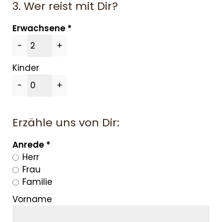
3. Wer reist mit Dir?
ÜBER UNS
Erwachsene
-
+
ANGEBOTE
Kinder
WE ARE FAMILY
-
+
WOHNEN
SERVICES & SPA
Erzähle uns von Dir:
Anrede
URLAUBSTIPPS
Herr
Frau
Familie
Vorname