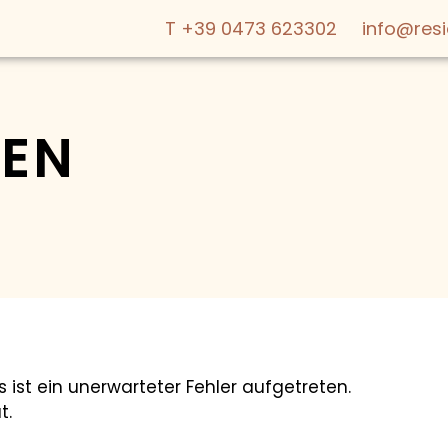
T +39 0473 623302
info@res
EN
ÜBER UNS
ANGEBOTE
WE ARE FAMI
WOHNEN
st ein unerwarteter Fehler aufgetreten.
t.
SERVICES & 