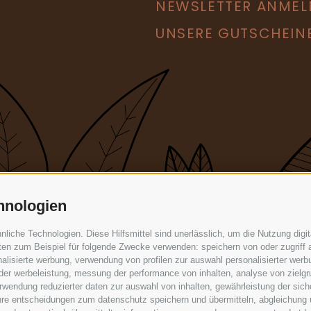
NEWSLETTER ANMEL
UNSERE GUTSCHEIN
hnologien
iche Technologien. Diese Hilfsmittel sind unerlässlich, um die Nutzung digita
en zum Beispiel für folgende Zwecke verwenden: speichern von oder zugriff a
alisierte werbung, verwendung von profilen zur auswahl personalisierter werbun
 der werbeleistung, messung der performance von inhalten, analyse von zielg
wendung reduzierter daten zur auswahl von inhalten, gewährleistung der sich
ihre entscheidungen zum datenschutz speichern und übermitteln, abgleichung 