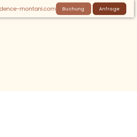
idence-montani.com
Buchung
Anfrage
LY
SPA