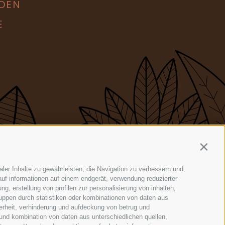
DEN
E
Contin
ler Inhalte zu gewährleisten, die Navigation zu verbessern und,
uf informationen auf einem endgerät, verwendung reduzierter
g, erstellung von profilen zur personalisierung von inhalten,
ruppen durch statistiken oder kombinationen von daten aus
erheit, verhinderung und aufdeckung von betrug und
und kombination von daten aus unterschiedlichen quellen,