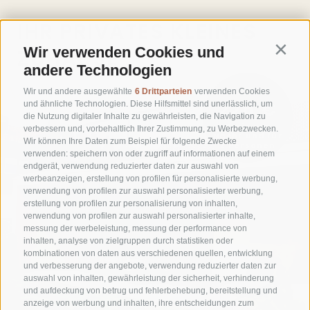
IHR PRIVATES KLEINES
Wir verwenden Cookies und
ZUHAUSE
Contin
andere Technologien
PREIS AB
Wir und andere ausgewählte
6 Drittparteien
verwenden Cookies
226 €
und ähnliche Technologien. Diese Hilfsmittel sind unerlässlich, um
die Nutzung digitaler Inhalte zu gewährleisten, die Navigation zu
Preis pro
verbessern und, vorbehaltlich Ihrer Zustimmung, zu Werbezwecken.
Nacht und für
Wir können Ihre Daten zum Beispiel für folgende Zwecke
2 Personen
verwenden: speichern von oder zugriff auf informationen auf einem
endgerät, verwendung reduzierter daten zur auswahl von
werbeanzeigen, erstellung von profilen für personalisierte werbung,
verwendung von profilen zur auswahl personalisierter werbung,
erstellung von profilen zur personalisierung von inhalten,
verwendung von profilen zur auswahl personalisierter inhalte,
messung der werbeleistung, messung der performance von
inhalten, analyse von zielgruppen durch statistiken oder
kombinationen von daten aus verschiedenen quellen, entwicklung
und verbesserung der angebote, verwendung reduzierter daten zur
auswahl von inhalten, gewährleistung der sicherheit, verhinderung
und aufdeckung von betrug und fehlerbehebung, bereitstellung und
anzeige von werbung und inhalten, ihre entscheidungen zum