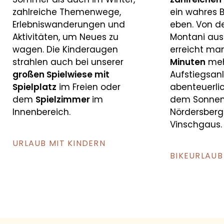
zahlreiche Themenwege,
ein wahres 
Erlebniswanderungen und
eben. Von d
Aktivitäten, um Neues zu
Montani aus
wagen. Die Kinderaugen
erreicht m
strahlen auch bei unserer
Minuten
meh
großen Spielwiese mit
Aufstiegsan
Spielplatz
im Freien oder
abenteuerlic
dem
Spielzimmer
im
dem Sonnen
Innenbereich.
Nördersberg
Vinschgaus.
URLAUB MIT KINDERN
BIKEURLAUB