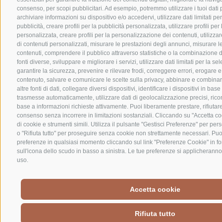
consenso, per scopi pubblicitari. Ad esempio, potremmo utilizzare i tuoi dati pe
archiviare informazioni su dispositivo e/o accedervi, utilizzare dati limitati pe
pubblicità, creare profili per la pubblicità personalizzata, utilizzare profili per
personalizzata, creare profili per la personalizzazione dei contenuti, utilizzar
di contenuti personalizzati, misurare le prestazioni degli annunci, misurare l
contenuti, comprendere il pubblico attraverso statistiche o la combinazione d
fonti diverse, sviluppare e migliorare i servizi, utilizzare dati limitati per la s
garantire la sicurezza, prevenire e rilevare frodi, correggere errori, erogare 
contenuto, salvare e comunicare le scelte sulla privacy, abbinare e combinar
altre fonti di dati, collegare diversi dispositivi, identificare i dispositivi in bas
trasmesse automaticamente, utilizzare dati di geolocalizzazione precisi, ricon
base a informazioni richieste attivamente. Puoi liberamente prestare, rifiutare
consenso senza incorrere in limitazioni sostanziali. Cliccando su "Accetta co
di cookie e strumenti simili. Utilizza il pulsante "Gestisci Preferenze" per per
o "Rifiuta tutto" per proseguire senza cookie non strettamente necessari. Puo
preferenze in qualsiasi momento cliccando sul link "Preferenze Cookie" in f
sull'icona dello scudo in basso a sinistra. Le tue preferenze si applicheranno 
uso.
Accetta cookie
Rifiuta tutto