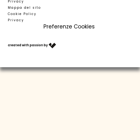
Privacy
Mappa del sito
Cookie Policy
Privacy
Preferenze Cookies
T +39 0473 623302
info@residence-montani.com
created with passion by
BUONI
ARRIVO
METEO