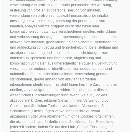
weil wir dich gerne verwöhnen
verwendung von profilen zur auswahl personalisierter werbung,
Familienfreundliche Extras
– auf
erstellung von profilen zur personalisierung von inhalten,
Anfrage: Reisebett, Hochstuhl & Co.
verwendung von profilen zur auswahl personalisierter inhalte,
messung der werbeleistung, messung der performance von
Riesiger Outdoor-Spielplatz
– für
inhalten, analyse von zielgruppen durch statistiken oder
die kleinen Abenteurer
kombinationen von daten aus verschiedenen quellen, entwicklung
und verbesserung der angebote, verwendung reduzierter daten zur
auswahl von inhalten, gewährleistung der sicherheit, verhinderung
und aufdeckung von betrug und fehlerbehebung, bereitstellung und
anzeige von werbung und inhalten, ihre entscheidungen zum
datenschutz speichern und übermitteln, abgleichung und
kombination von daten aus unterschiedlichen quellen, verknüpfung
verschiedener endgeräte, identifikation von endgeräten anhand
automatisch übermittelter informationen, verwendung genauer
standortdaten, geräte anhand von aktiv angeforderten
WEITERE ANGEBOTE
informationen identifizieren. Es steht Ihnen frei, Ihre Zustimmung zu
erteilen, zu verweigern oder zu widerrufen, ohne dass dies zu
wesentlichen Einschränkungen führt. Wenn Sie auf „Cookies
Am Besten nicht verpassen
akzeptieren" klicken, erklären Sie sich mit der Verwendung von
Cookies und ähnlichen Tools einverstanden. Verwenden Sie die
Schaltfläche „Einstellungen verwalten", um Ihre Auswahl
anzupassen oder „Alle ablehnen", um ohne Cookies fortzufahren,
die nicht unbedingt erforderlich sind. Sie können Ihre Einstellungen
PREIS AB
jederzeit ändern, indem Sie auf den Link „Cookie-Einstellungen"