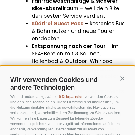
Fahrradwaschanlage & sicherer
Bike-Abstellraum
– weil dein Bike
den besten Service verdient
Südtirol Guest Pass
– kostenlos Bus
& Bahn nutzen und neue Touren
entdecken
Entspannung nach der Tour
– im
SPA-Bereich mit 3 Saunen,
Hallenbad & Outdoor-Whirlpool
Kostenloses WLAN im gesamten
Haus
– um deine Erlebnisse sofort zu
Wir verwenden Cookies und
Contin
teilen
andere Technologien
Gemütliche Zimmer & Apartments
Wir und andere ausgewählte
6 Drittparteien
verwenden Cookies
– dein Rückzugsort nach einem
und ähnliche Technologien. Diese Hilfsmittel sind unerlässlich, um
actionreichen Tag
die Nutzung digitaler Inhalte zu gewährleisten, die Navigation zu
Kostenlose Parkplätze
– direkt vor
verbessern und, vorbehaltlich Ihrer Zustimmung, zu Werbezwecken.
Wir können Ihre Daten zum Beispiel für folgende Zwecke
Ort
verwenden: speichern von oder zugriff auf informationen auf einem
Kleines Überraschungsgeschenk
–
endgerät, verwendung reduzierter daten zur auswahl von
werbeanzeigen, erstellung von profilen für personalisierte werbung,