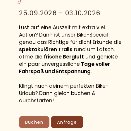
25.09.2026 - 03.10.2026
Lust auf eine Auszeit mit extra viel
Action? Dann ist unser Bike-Special
genau das Richtige für dich! Erkunde die
spektakulären Trails
rund um Latsch,
atme die
frische Bergluft
und genieße
ein paar unvergessliche
Tage voller
Fahrspaß und Entspannung
.
Klingt nach deinem perfekten Bike-
Urlaub? Dann gleich buchen &
PREIS BERECHNEN
durchstarten!
BEST-PREIS-GARANTIE
Buchen
Anfrage