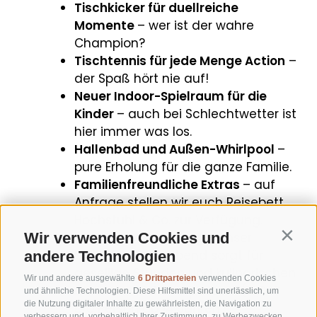
Tischkicker für duellreiche
Momente
– wer ist der wahre
Champion?
Tischtennis für jede Menge Action
–
der Spaß hört nie auf!
Neuer Indoor-Spielraum für die
Kinder
– auch bei Schlechtwetter ist
hier immer was los.
Hallenbad und Außen-Whirlpool
–
pure Erholung für die ganze Familie.
Familienfreundliche Extras
– auf
Anfrage stellen wir euch Reisebett,
Hochstuhl & Co. zur Verfügung.
Wir verwenden Cookies und
Montag ist Pastatag
– unser
Contin
beliebter Nudelabend sorgt für
andere Technologien
gesellige Stunden und kulinarischen
Wir und andere ausgewählte
6 Drittparteien
verwenden Cookies
Genuss – nicht verpassen! (15,0 €
und ähnliche Technologien. Diese Hilfsmittel sind unerlässlich, um
die Nutzung digitaler Inhalte zu gewährleisten, die Navigation zu
pro Person ab 14 Jahren)
verbessern und, vorbehaltlich Ihrer Zustimmung, zu Werbezwecken.