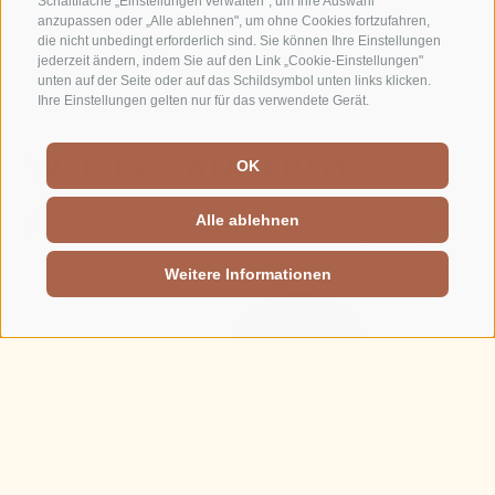
Schaltfläche „Einstellungen verwalten", um Ihre Auswahl
anzupassen oder „Alle ablehnen", um ohne Cookies fortzufahren,
die nicht unbedingt erforderlich sind. Sie können Ihre Einstellungen
jederzeit ändern, indem Sie auf den Link „Cookie-Einstellungen"
unten auf der Seite oder auf das Schildsymbol unten links klicken.
Ihre Einstellungen gelten nur für das verwendete Gerät.
WEITERE ANGEBOTE
OK
T +39 0473 623302
IT.
EN.
Am Besten nicht verpassen
Alle ablehnen
info@residence-montani.com
Weitere Informationen
GUTSCHEINE
ANREISE
WETTER
BILDERGALERIE
PREIS AB
1290 €
für 5 Nächte
für 2
Personen