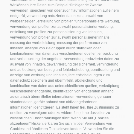
Südtirol Guest Pass Vinschgau
–
Wir können Ihre Daten zum Beispiel für folgende Zwecke
gratis mit Bus und Bahn durch
verwenden: speichern von oder zugriff auf informationen auf einem
endgerät, verwendung reduzierter daten zur auswahl von
Südtirol reisen – perfekt für
werbeanzeigen, erstellung von profilen für personalisierte werbung,
Ausflüge!
verwendung von profilen zur auswahl personalisierter werbung,
erstellung von profilen zur personalisierung von inhalten,
Wander- und Bikeparadies direkt
verwendung von profilen zur auswahl personalisierter inhalte,
vor der Tür
– zahlreiche
messung der werbeleistung, messung der performance von
Themenwege, leichte Wanderungen
inhalten, analyse von zielgruppen durch statistiken oder
kombinationen von daten aus verschiedenen quellen, entwicklung
und tolle Radstrecken warten
und verbesserung der angebote, verwendung reduzierter daten zur
darauf, entdeckt zu werden!
auswahl von inhalten, gewährleistung der sicherheit, verhinderung
Gratis Bike-Verleih
– Bikes für Kids
und aufdeckung von betrug und fehlerbehebung, bereitstellung und
anzeige von werbung und inhalten, ihre entscheidungen zum
und Eltern stehen bereit!
datenschutz speichern und übermitteln, abgleichung und
Ein echtes Highlight
– entdecke die
kombination von daten aus unterschiedlichen quellen, verknüpfung
verschiedener endgeräte, identifikation von endgeräten anhand
Welt des Vinschger Apfels mit
automatisch übermittelter informationen, verwendung genauer
unserer Apfelbotschafterin & -
standortdaten, geräte anhand von aktiv angeforderten
sommelière Maria (mittwochs oder
informationen identifizieren. Es steht Ihnen frei, Ihre Zustimmung zu
erteilen, zu verweigern oder zu widerrufen, ohne dass dies zu
freitags, kostenlos!) – ein Genuss für
wesentlichen Einschränkungen führt. Wenn Sie auf „Cookies
alle Sinne!
akzeptieren" klicken, erklären Sie sich mit der Verwendung von
Cookies und ähnlichen Tools einverstanden. Verwenden Sie die