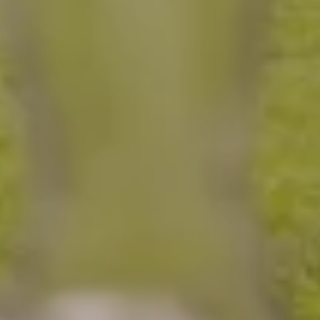
ÜBER UNS
ANGEBOTE
WE ARE FAMILY
WOHNEN
SERVICES & SPA
URLAUBSTIPPS